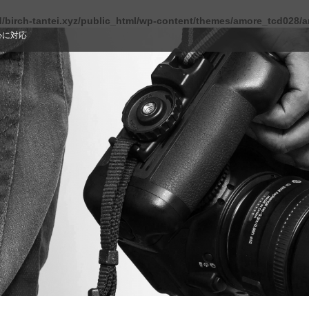
/birch-tantei.xyz/public_html/wp-content/themes/amore_tcd028/a
心に対応