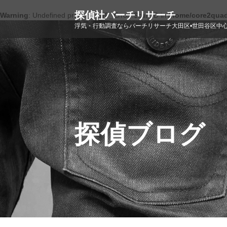
探偵社バーチリサーチ
Warning
: Undefined property: WP_Error::$cat_ID in
/home/core2quad
浮気・行動調査ならバーチリサーチ大田区•世田谷区中
探偵ブログ