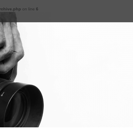
rchive.php
on line
6