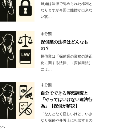
離婚は法律で認められた権利と
なりますが今回は離婚が出来な
い状…
未分類
探偵業の法律はどんなも
の？
探偵業は「探偵業の業務の適正
化に関する法律」（探偵業法）
によ…
未分類
自分でできる浮気調査と
「やってはいけない違法行
為」【探偵が解説】
「なんとなく怪しいけど、いき
なり探偵や弁護士に相談するの
はハ…