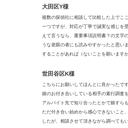
大田区Y様
複数の探偵社に相談して比較した上でこ
一つですが、
対応が丁寧で誠実な感じを
えて言うなら、
重要事項説明書？
の文字
うな老眼の者にも読みやすかったと思い
することがあれば（ないことを願います
世田谷区K様
こちらにお願いしてほんとに良かったで
娘のお付き合いしている相手の素行調査
アルバイト先で知り合ったとかで娘すら
ただ付き合い始めから感心できないこと
したが、
相談させて頂きながら調べても