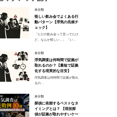
未分類
怪しい飲み会でよくある行
動パターン【浮気の兆候チ
ェック】
「ただの飲み会って言ってたけ
ど、なんか怪しい…」 「い…
未分類
浮気調査は何時間で証拠が
取れるのか？【最短で証拠
化する現実的な目安】
浮気調査は何時間で証拠が取れ
るの…
未分類
探偵に依頼するベストなタ
イミングとは？ 【現役探
偵が証拠が取れやすいケー