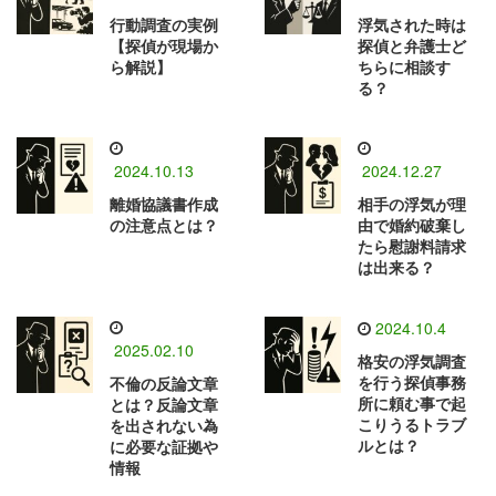
行動調査の実例
浮気された時は
【探偵が現場か
探偵と弁護士ど
ら解説】
ちらに相談す
る？
2024.10.13
2024.12.27
離婚協議書作成
相手の浮気が理
の注意点とは？
由で婚約破棄し
たら慰謝料請求
は出来る？
2024.10.4
2025.02.10
格安の浮気調査
を行う探偵事務
不倫の反論文章
所に頼む事で起
とは？反論文章
こりうるトラブ
を出されない為
ルとは？
に必要な証拠や
情報