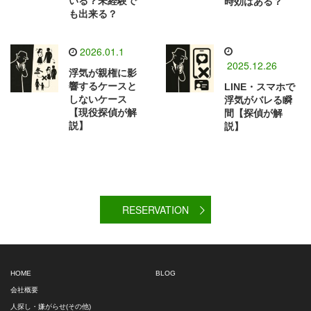
いる？未経験で
時効はある？
も出来る？
2026.01.1
2025.12.26
浮気が親権に影
響するケースと
LINE・スマホで
しないケース
浮気がバレる瞬
【現役探偵が解
間【探偵が解
説】
説】
RESERVATION
HOME
BLOG
会社概要
人探し・嫌がらせ(その他)