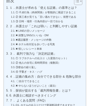
目次
１．弁護士が求める「使える証拠」の基準とは？
① 不貞行為（肉体関係）が客観的に推認できること
② 第三者が見ても「言い逃れできない」状態である
③ 日時・場所・行為内容が一目で分かる
２．弁護士が「これは弱い」と判断しやすい証拠
✖ LINEの甘いメッセージ
✖ 頻繁なSNSのいいね・DM
✖通話履歴・メッセージの件数
✖ ホテル街付近を歩いている写真
✖ 怪しいレシート単体
３． 裁判で強力な「決定的証拠」
① ラブホテルへの出入り（入退室のセット）
② 他人の自宅に長時間滞在（複数回）
③密会の繰り返し
④ 手繋ぎ・キス・ハグ
４．証拠の集め方：自分でできる部分 & 危険な部分
〇自分でできること
✖ やらないほうがよいこと（違法）
５．探偵が提出する「裁判用報告書」とは？
6. 弁護士に相談すべきタイミング
７． よくある質問（FAQ）
Q1. ホテルの出入りだけで慰謝料請求できますか？