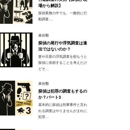
場から解説】
探偵業務の中でも、一般的に行
動調査 …
未分類
探偵の尾行や浮気調査は違
法ではないのか？
妻や旦那の浮気調査を頼もうと
探偵に依頼することを考えたけ
どそ…
未分類
探偵は犯罪の調査もするの
か？パート3
基本的に探偵は刑事事件と言わ
れる調査はやりませんがまれに
犯罪…