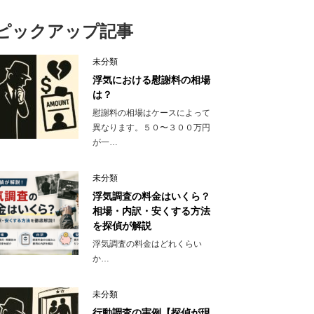
ピックアップ記事
未分類
浮気における慰謝料の相場
は？
慰謝料の相場はケースによって
異なります。５０〜３００万円
が一…
未分類
浮気調査の料金はいくら？
相場・内訳・安くする方法
を探偵が解説
浮気調査の料金はどれくらい
か…
未分類
行動調査の実例【探偵が現