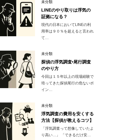
未分類
LINEのやり取りは浮気の
証拠になる？
現代の日本においてLINEの利
用率は９０％を超えると言われ
て…
未分類
探偵の浮気調査•尾行調査
のやり方
今回は１５年以上の現場経験で
培ってきた探偵尾行の危ないポ
イン…
未分類
浮気調査の費用を安くする
方法【探偵が教えるコツ】
「浮気調査って想像していたよ
り高い…」 「できるだけ安…